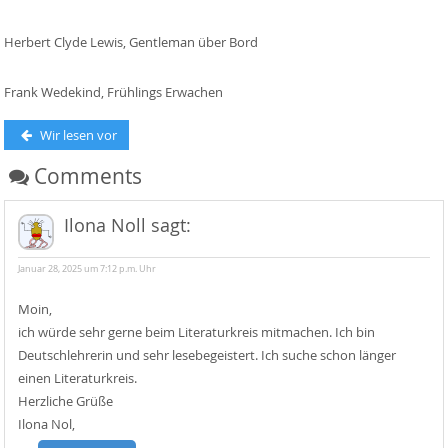
Herbert Clyde Lewis, Gentleman über Bord
Frank Wedekind, Frühlings Erwachen
Beitragsnavigation
Previous
Wir lesen vor
post:
Comments
Ilona Noll
sagt:
Januar 28, 2025 um 7:12 p.m. Uhr
Moin,
ich würde sehr gerne beim Literaturkreis mitmachen. Ich bin
Deutschlehrerin und sehr lesebegeistert. Ich suche schon länger
einen Literaturkreis.
Herzliche Grüße
Ilona Nol,