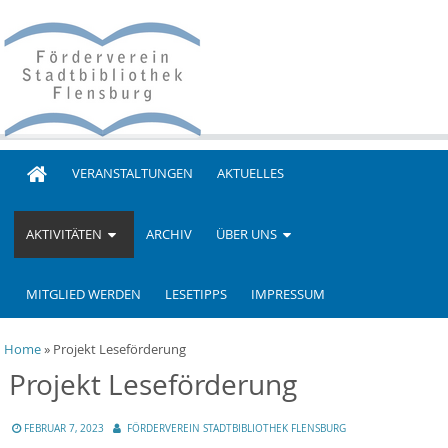
Skip
to
content
Förderverein Stadtbibliothek
VERANSTALTUNGEN
AKTUELLES
Flensburg
AKTIVITÄTEN
ARCHIV
ÜBER UNS
MITGLIED WERDEN
LESETIPPS
IMPRESSUM
Home
»
Projekt Leseförderung
Projekt Leseförderung
FEBRUAR 7, 2023
FÖRDERVEREIN STADTBIBLIOTHEK FLENSBURG