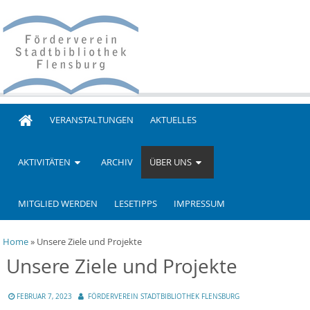
Skip
to
content
Förderverein Stadtbibliothek
VERANSTALTUNGEN
AKTUELLES
Flensburg
AKTIVITÄTEN
ARCHIV
ÜBER UNS
MITGLIED WERDEN
LESETIPPS
IMPRESSUM
Home
»
Unsere Ziele und Projekte
Unsere Ziele und Projekte
FEBRUAR 7, 2023
FÖRDERVEREIN STADTBIBLIOTHEK FLENSBURG